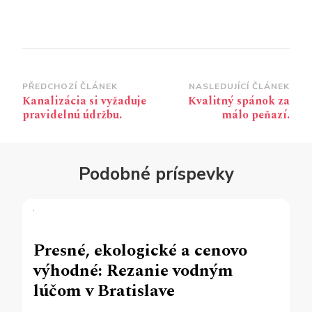
Navigace
PŘEDCHOZÍ ČLÁNEK
NASLEDUJÍCÍ ČLÁNEK
Kanalizácia si vyžaduje
Kvalitný spánok za
příspěvku
pravidelnú údržbu.
málo peňazí.
Podobné príspevky
Presné, ekologické a cenovo
výhodné: Rezanie vodným
lúčom v Bratislave