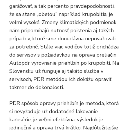
garážovať, a tak percento pravdepodobnosti,
že sa stane „obeťou“ napríklad krupobitia, je
veľmi vysoké. Zmeny klimatických podmienok
nám pripomínajú nutnosť poistenia aj takých
prípadov, ktoré sme donedávna nepovažovali
za potrebné. Stále viac vodičov totiž prichádza
do servisov s požiadavkou na
oprava preliačin
Autopdr
vyrovnanie priehlbín po krupobití. Na
Slovensku už funguje aj takáto služba v
servisoch, PDR metódou ich dokážu opraviť
takmer do dokonalosti.
PDR spôsob opravy priehlbín je metóda, ktorá
si nevyžaduje už dodatočné lakovanie
karosérie, je veľmi efektívna, výsledok je
jedinečný a oprava trvá krátko. Najdôležitejšie