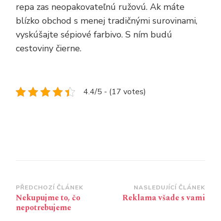
repa zas neopakovateľnú ružovú. Ak máte
blízko obchod s menej tradičnými surovinami,
vyskúšajte sépiové farbivo. S ním budú
cestoviny čierne.
4.4/5 - (17 votes)
Navigace
PŘEDCHOZÍ ČLÁNEK
NASLEDUJÍCÍ ČLÁNEK
Nekupujme to, čo
Reklama všade s vami
příspěvku
nepotrebujeme