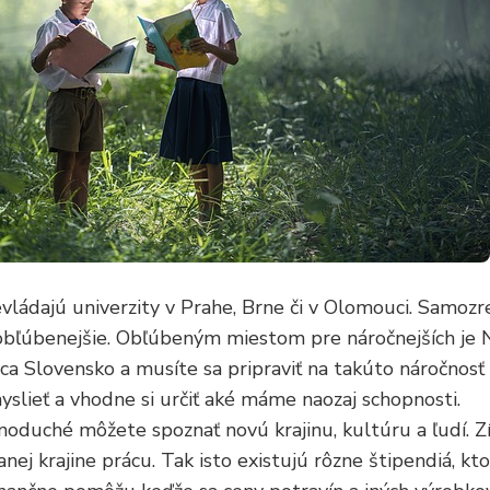
vládajú univerzity v Prahe, Brne či v Olomouci. Samozre
bľúbenejšie. Obľúbeným miestom pre náročnejších je 
ca Slovensko a musíte sa pripraviť na takúto náročnos
slieť a vhodne si určiť aké máme naozaj schopnosti.
noduché môžete spoznať novú krajinu, kultúru a ľudí. Z
danej krajine prácu. Tak isto existujú rôzne štipendiá, kt