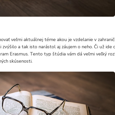
ovať veľmi aktuálnej téme akou je vzdelanie v zahranič
 zvýšilo a tak isto narástol aj záujem o neho. Či už ide
ogram Erasmus. Tento typ štúdia vám dá veľmi veľký ro
ých skúsenosti.