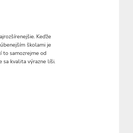
jrozšírenejšie. Keďže
bľúbenejším školami je
ží to samozrejme od
a kvalita výrazne líši.