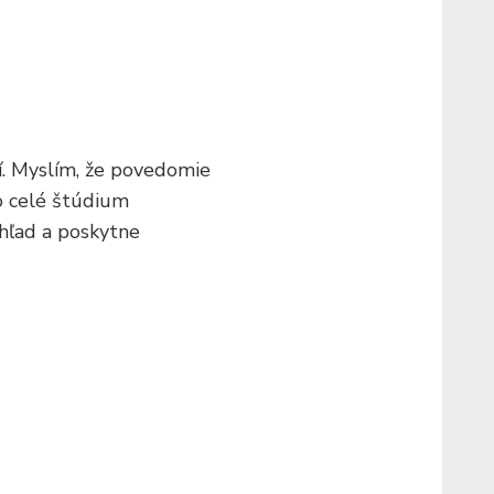
í. Myslím, že povedomie
 o celé štúdium
zhľad a poskytne