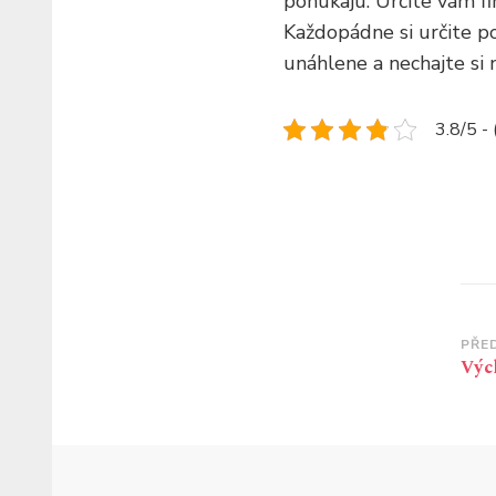
ponúkajú. Určite vám fi
Každopádne si určite po
unáhlene a nechajte si n
3.8/5 -
Na
PŘE
Vých
př