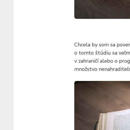
Chcela by som sa poven
o tomto štúdiu sa veľmi
v zahraničí alebo o pr
množstvo nenahraditeľn