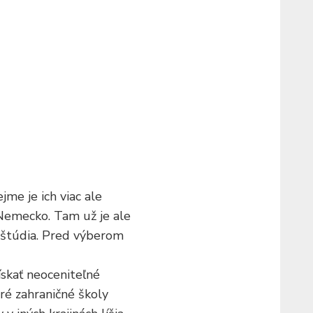
jme je ich viac ale
Nemecko. Tam už je ale
ť štúdia. Pred výberom
ískať neoceniteľné
oré zahraničné školy