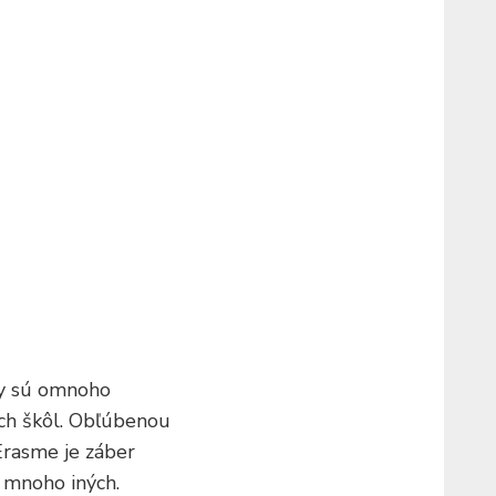
ly sú omnoho
ych škôl. Obľúbenou
Erasme je záber
a mnoho iných.