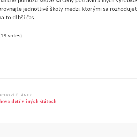
nančne pomôžu keďže sa ceny potravín a iných výrobkov v
rovnajte jednotlivé školy medzi, ktorými sa rozhoduje
a to dlhší čas.
 (19 votes)
vigace
DCHOZÍ ČLÁNEK
ova detí v iných štátoch
íspěvku