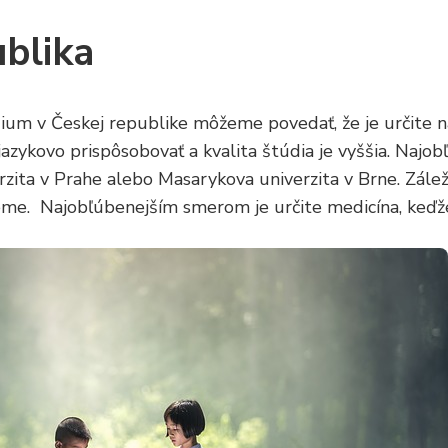
blika
ium v Českej republike môžeme povedať, že je určite na
jazykovo prispôsobovať a kvalita štúdia je vyššia. Najo
rzita v Prahe alebo Masarykova univerzita v Brne. Zále
e. Najobľúbenejším smerom je určite medicína, keďže s