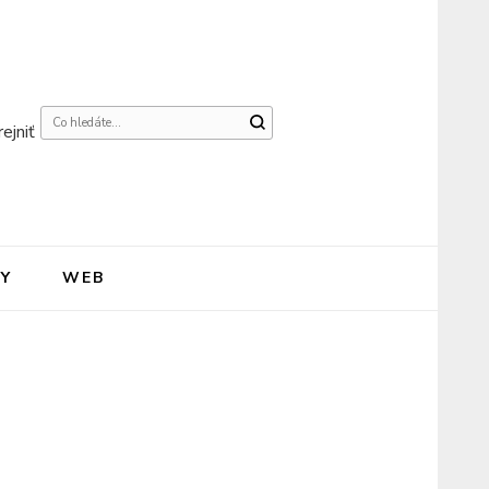
Hledáte
ejniť
něco
?
Y
WEB