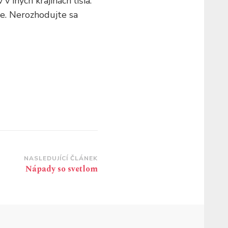
 iných krajinách líšia.
te. Nerozhodujte sa
NASLEDUJÍCÍ ČLÁNEK
Nápady so svetlom