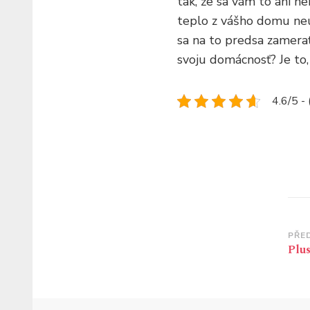
tak, že sa vám to ani n
teplo z vášho domu neun
sa na to predsa zamerať 
svoju domácnosť? Je to, 
4.6/5 -
Na
PŘE
Plu
př