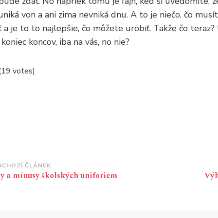
ebude zdať. No napriek tomu je fajn, keď si uvedomíte, 
iká von a ani zima nevniká dnu. A to je niečo, čo musít
a je to to najlepšie, čo môžete urobiť. Takže čo teraz? 
koniec koncov, iba na vás, no nie?
 (19 votes)
vigace
DCHOZÍ ČLÁNEK
sy a mínusy školských uniforiem
Výh
íspěvku