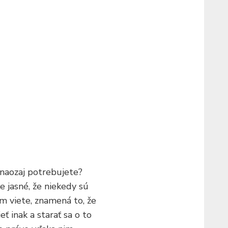
o naozaj potrebujete?
Je jasné, že niekedy sú
om viete, znamená to, že
ť inak a starať sa o to