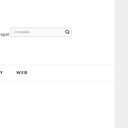
Hledáte
ejniť
něco
?
Y
WEB