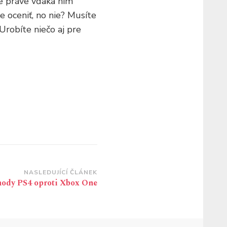
že práve vďaka nim
e oceniť, no nie? Musíte
Urobíte niečo aj pre
NASLEDUJÍCÍ ČLÁNEK
ody PS4 oproti Xbox One