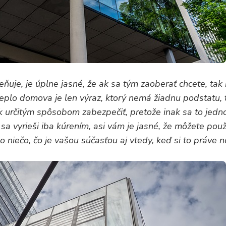
eňuje, je úplne jasné, že ak sa tým zaoberať chcete, tak
 teplo domova je len výraz, ktorý nemá žiadnu podstatu, 
ak určitým spôsobom zabezpečiť, pretože inak sa to jed
o sa vyrieši iba kúrením, asi vám je jasné, že môžete použ
 niečo, čo je vašou súčasťou aj vtedy, keď si to práve