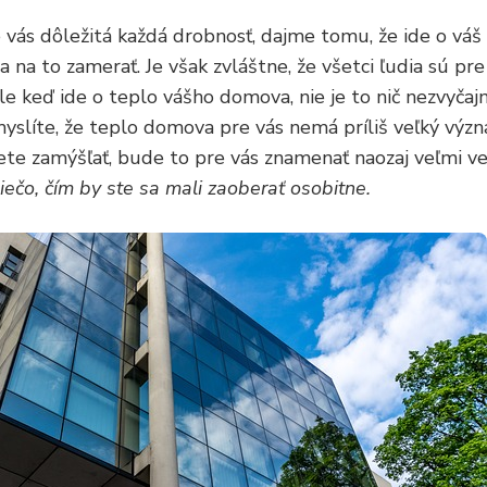
re vás dôležitá každá drobnosť, dajme tomu, že ide o váš
sa na to zamerať. Je však zvláštne, že všetci ľudia sú p
e keď ide o teplo vášho domova, nie je to nič nezvyčajné,
myslíte, že teplo domova pre vás nemá príliš veľký význa
te zamýšľať, bude to pre vás znamenať naozaj veľmi ve
ečo, čím by ste sa mali zaoberať osobitne.