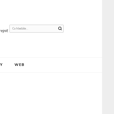
Hledáte
ejniť
něco
?
Y
WEB