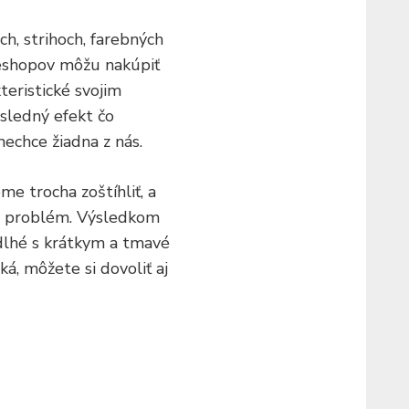
ch, strihoch, farebných
eshopov môžu nakúpiť
kteristické svojim
ýsledný efekt čo
nechce žiadna z nás.
me trocha zoštíhliť, a
e problém. Výsledkom
dlhé s krátkym a tmavé
á, môžete si dovoliť aj