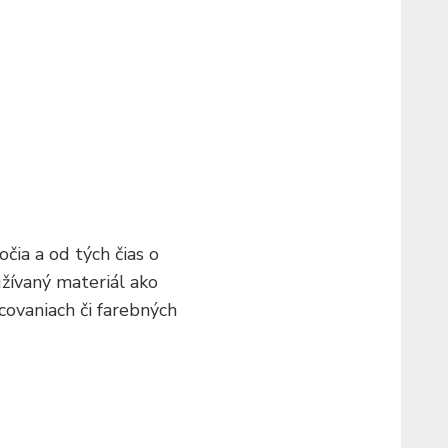
očia a od tých čias o
žívaný materiál ako
covaniach či farebných