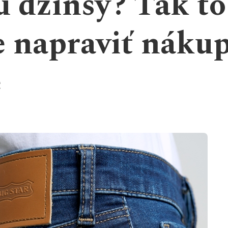
u džínsy? Tak to
 napraviť náku
e