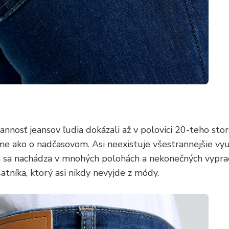
annosť jeansov ľudia dokázali až v polovici 20-teho stor
me ako o nadčasovom. Asi neexistuje všestrannejšie vyu
ch sa nachádza v mnohých polohách a nekonečných vypra
atníka, ktorý asi nikdy nevyjde z módy.