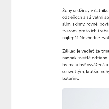
Ženy si džínsy v šatník
odtieňoch a sú veľmi sp
slim, skinny, rovné, boy
tvarom, preto ich treba
najlepší. Nevhodne zvol
Základ je vedieť, že tma
naopak, svetlé odtien
by mala byť vyvážená a
so svetlým, kratšie noh
baleríny.