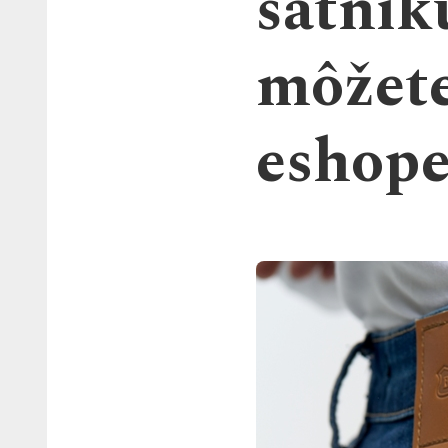
šatník
môžete
eshop