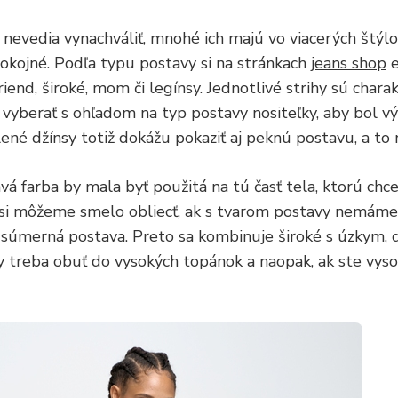
u nevedia vynachváliť, mnohé ich majú vo viacerých štýlo
okojné. Podľa typu postavy si na stránkach
jeans shop
friend, široké, mom či legínsy. Jednotlivé strihy sú chara
 vyberať s ohľadom na typ postavy nositeľky, aby bol v
ené džínsy totiž dokážu pokaziť aj peknú postavu, a to 
vá farba by mala byť použitá na tú časť tela, ktorú chce
e si môžeme smelo obliecť, ak s tvarom postavy nemám
 súmerná postava. Preto sa kombinuje široké s úzkym, 
y treba obuť do vysokých topánok a naopak, ak ste vysok