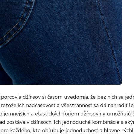
odporcovia džínsov si časom uvedomia, že bez nich sa j
pretože ich nadčasovosť a všestrannosť sa dá nahradiť l
jemnejších a elastických foriem džínsoviny umožňujú šiť
klad zostáva v džínsoch. Ich jednoduché kombinácie s a
pre každého, kto obľubuje jednoduchosť a hlavne rýchlo