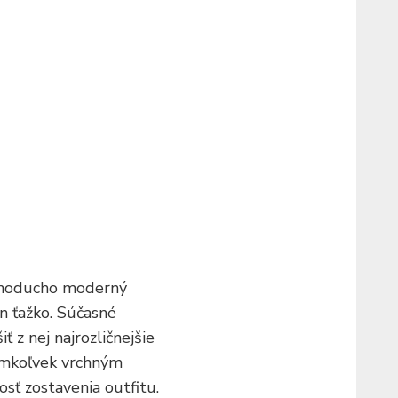
ednoducho moderný
en ťažko. Súčasné
 z nej najrozličnejšie
kýmkoľvek vrchným
sť zostavenia outfitu.