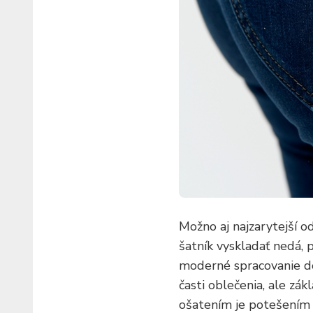
Možno aj najzarytejší 
šatník vyskladať nedá, 
moderné spracovanie do 
časti oblečenia, ale zá
ošatením je potešením 