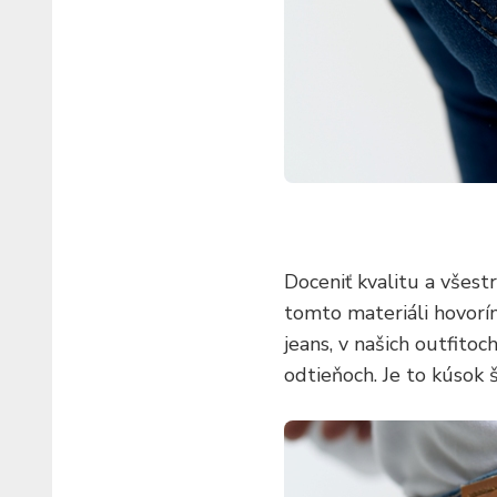
Doceniť kvalitu a všestr
tomto materiáli hovorí
jeans, v našich outfito
odtieňoch. Je to kúsok š