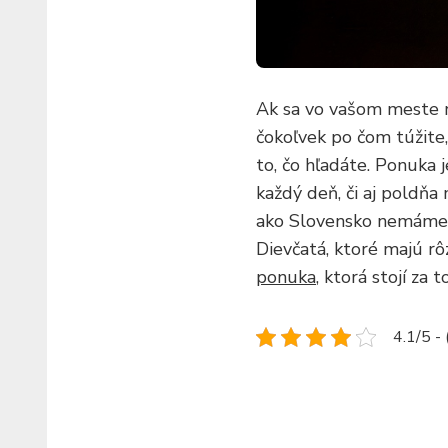
Ak sa vo vašom meste nen
čokoľvek po čom túžite
to, čo hľadáte. Ponuka
každý deň, či aj poldňa 
ako Slovensko nemáme za
Dievčatá, ktoré majú rôz
ponuka
, ktorá stojí za 
4.1/5 -