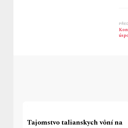
Na
PŘE
Kont
př
úspo
Tajomstvo talianskych vôní na