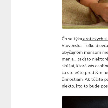
Čo sa týka
erotických sl
Slovenska. Toľko dievča
obyčajnom menšom meste.
menia… takisto niektoré
skúšať, ktorá vás osobne
čo ste ešte predtým nev
činnostiam. Ak túžite po
niekto, kto to bude pos