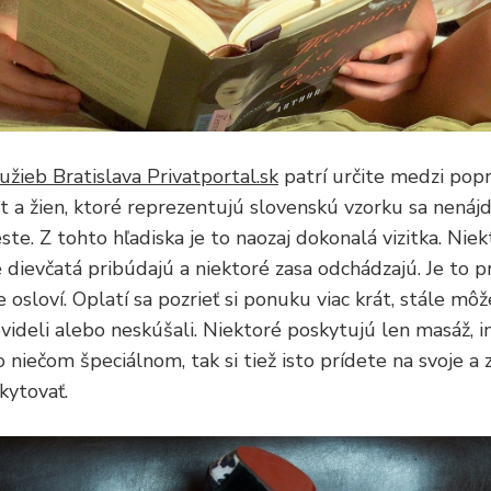
užieb Bratislava Privatportal.sk
patrí určite medzi pop
t a žien, ktoré reprezentujú slovenskú vzorku sa nenáj
 Z tohto hľadiska je to naozaj dokonalá vizitka. Niekto
 dievčatá pribúdajú a niektoré zasa odchádzajú. Je to p
 osloví. Oplatí sa pozrieť si ponuku viac krát, stále môž
ideli alebo neskúšali. Niektoré poskytujú len masáž, i
 niečom špeciálnom, tak si tiež isto prídete na svoje a 
kytovať.