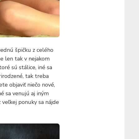
rednú špičku z celého
de len tak v nejakom
ré sú stálice, iné sa
rirodzené, tak treba
ete objaviť niečo nové,
né sa venujú aj iným
z veľkej ponuky sa nájde