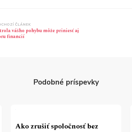
vigace
DCHOZÍ ČLÁNEK
rola vášho pohybu môže priniesť aj
íspěvku
ru financií
Podobné príspevky
Ako zrušiť spoločnosť bez