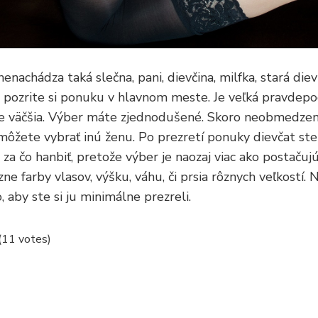
achádza taká slečna, pani, dievčina, milfka, stará dievk
, pozrite si ponuku v hlavnom meste. Je veľká pravdepo
 je väčšia. Výber máte zjednodušené. Skoro neobmedzený
môžete vybrať inú ženu. Po prezretí ponuky dievčat ste s
 čo hanbiť, pretože výber je naozaj viac ako postačujú
ne farby vlasov, výšku, váhu, či prsia rôznych veľkostí.
to, aby ste si ju minimálne prezreli.
 (11 votes)