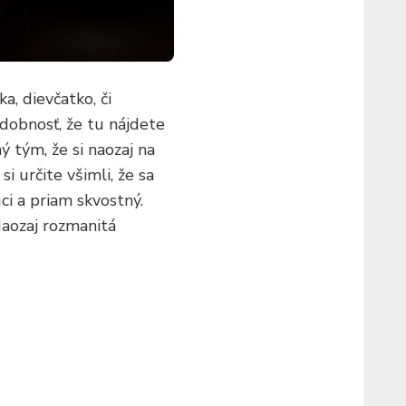
a, dievčatko, či
dobnosť, že tu nájdete
 tým, že si naozaj na
i určite všimli, že sa
ci a priam skvostný.
 Naozaj rozmanitá