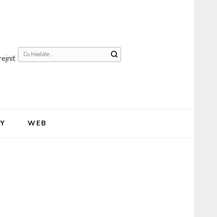
Hledáte
ejniť
něco
?
Y
WEB